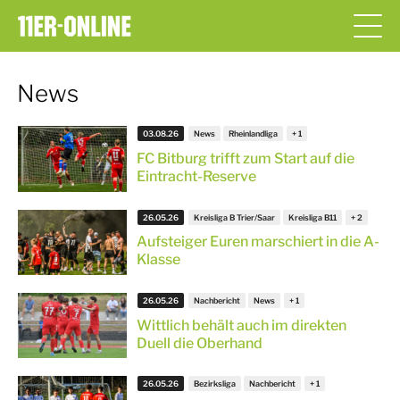
News
03.08.26
News
Rheinlandliga
FC Bitburg trifft zum Start auf die
Eintracht-Reserve
26.05.26
Kreisliga B Trier/Saar
Kreisliga B11
Aufsteiger Euren marschiert in die A-
Klasse
26.05.26
Nachbericht
News
Wittlich behält auch im direkten
Duell die Oberhand
26.05.26
Bezirksliga
Nachbericht