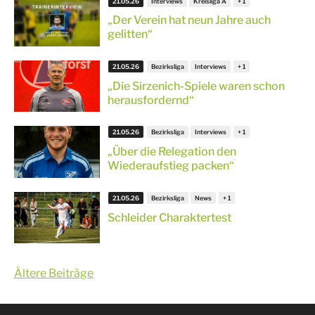
21.05.26
Interviews
Kreisliga A
„Der Verein hat neun Jahre auch
gelitten“
21.05.26
Bezirksliga
Interviews
„Die Sirzenich-Spiele waren schon
herausfordernd“
21.05.26
Bezirksliga
Interviews
„Über die Relegation den
Wiederaufstieg packen“
21.05.26
Bezirksliga
News
Schleider Charaktertest
Beitragsnavigation
Ältere Beiträge