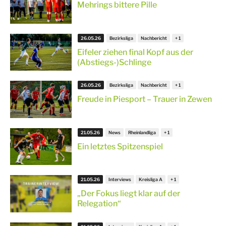
Mehrings bittere Pille
26.05.26
Bezirksliga
Nachbericht
Eifeler ziehen final Kopf aus der
(Abstiegs-)Schlinge
26.05.26
Bezirksliga
Nachbericht
Freude in Piesport – Trauer in Zewen
21.05.26
News
Rheinlandliga
Ein letztes Spitzenspiel
21.05.26
Interviews
Kreisliga A
„Der Fokus liegt klar auf der
Relegation“