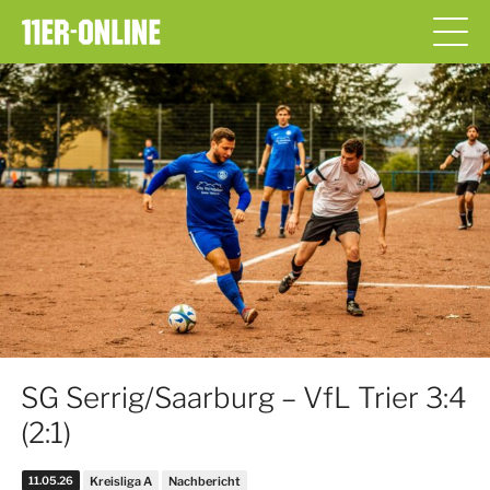
SG Serrig/Saarburg – VfL Trier 3:4
(2:1)
11.05.26
Kreisliga A
Nachbericht