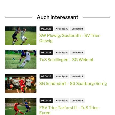
Auch interessant
06.08.26
Kreisliga A
Vorbericht
SW Pluwig/Gusterath – SV Trier-
Olewig
06.08.26
Kreisliga A
Vorbericht
TuS Schillingen – SG Weintal
06.08.26
Kreisliga A
Vorbericht
SG Schöndorf – SG Saarburg/Serrig
06.08.26
Kreisliga A
Vorbericht
FSV Trier-Tarforst II – TuS Trier-
Euren