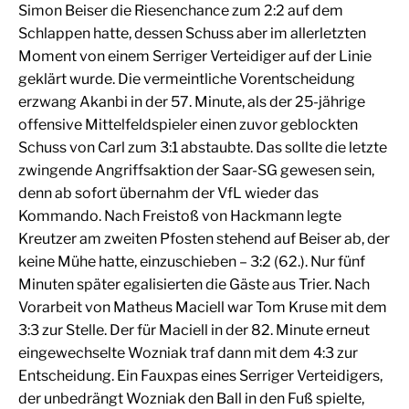
Simon Beiser die Riesenchance zum 2:2 auf dem
Schlappen hatte, dessen Schuss aber im allerletzten
Moment von einem Serriger Verteidiger auf der Linie
geklärt wurde. Die vermeintliche Vorentscheidung
erzwang Akanbi in der 57. Minute, als der 25-jährige
offensive Mittelfeldspieler einen zuvor geblockten
Schuss von Carl zum 3:1 abstaubte. Das sollte die letzte
zwingende Angriffsaktion der Saar-SG gewesen sein,
denn ab sofort übernahm der VfL wieder das
Kommando. Nach Freistoß von Hackmann legte
Kreutzer am zweiten Pfosten stehend auf Beiser ab, der
keine Mühe hatte, einzuschieben – 3:2 (62.). Nur fünf
Minuten später egalisierten die Gäste aus Trier. Nach
Vorarbeit von Matheus Maciell war Tom Kruse mit dem
3:3 zur Stelle. Der für Maciell in der 82. Minute erneut
eingewechselte Wozniak traf dann mit dem 4:3 zur
Entscheidung. Ein Fauxpas eines Serriger Verteidigers,
der unbedrängt Wozniak den Ball in den Fuß spielte,