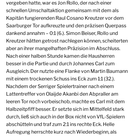
vergeben hatte, war es Jon Rollo, der nach einer
schnellen Umschaltaktion gemeinsam mit dem als
Kapitän fungierenden Raul Cosano Kreutzer vor dem
Saarburger Tor aufkreuzte und den präzisen Querpass
dankend annahm – 0:1 (6.). Simon Beiser, Rollo und
Kreutzer hätten getrost nachlegen können, scheiterten
aber an ihrer mangelhaften Präzision im Abschluss.
Nach einer halben Stunde kamen die Hausherren
besser in die Partie und durch Johannes Carl zum
Ausgleich. Der nutzte eine Flanke von Martin Baumann
mit einem trockenen Schuss ins Eck zum 1:1 (32.).
Nachdem der Serriger Spielertrainer nach einem
Lattentreffer von Olaijde Akanbi den Abpraller am
leeren Tor noch vorbeischob, machte es Carl mit dem
Halbzeitpfiff besser. Er setzte sich im Mittelfeld stark
durch, ließ sich auch in der Box nicht von VfL-Spielern
abschütteln und traf zum 2:1 ins rechte Eck. Helle
Aufregung herrschte kurz nach Wiederbeginn, als