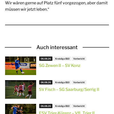
Wir wären gerne auf Platz fünf vorgezogen, aber damit
müssen wir jetzt leben.“
Auch interessant
06.08.26
Kreisliga B10
Vorbericht
SG Zewen II – SV Konz
06.08.26
Kreisliga B10
Vorbericht
SV Fisch – SG Saarburg/Serrig II
06.08.26
Kreisliga B10
Vorbericht
FSV Trier-Kürenz – VfL Trier II