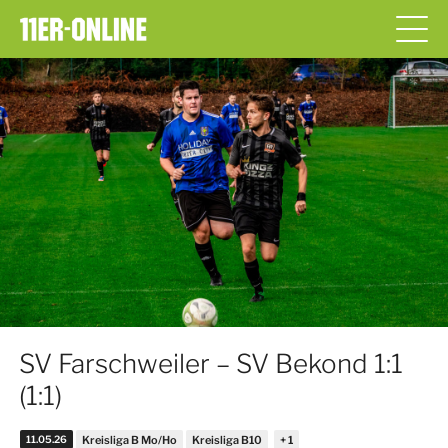
SV Farschweiler – SV Bekond 1:1
(1:1)
11.05.26
Kreisliga B Mo/Ho
Kreisliga B10