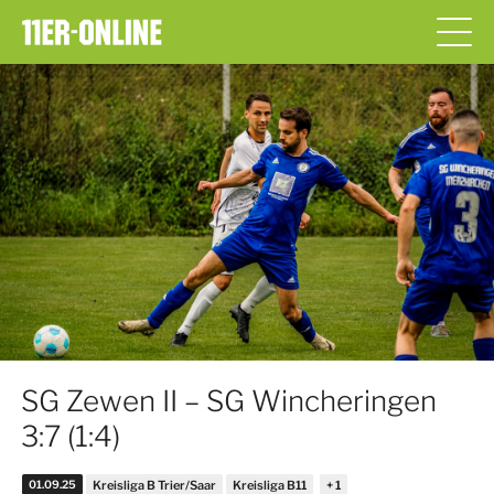
SG Zewen II – SG Wincheringen
3:7 (1:4)
01.09.25
Kreisliga B Trier/Saar
Kreisliga B11