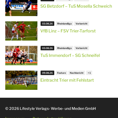
SG Betzdorf – TuS Mosella Schweich
03.08.26
Rheinlandliga
Vorbericht
VfB Linz – FSV Trier-Tarforst
03.08.26
Rheinlandliga
Vorbericht
TuS Immendorf – SG Schneifel
09.08.26
Feature
Nachbericht
Eintracht Trier mit Fehlstart
© 2026 Lifestyle Verlags- Werbe- und Medien GmbH