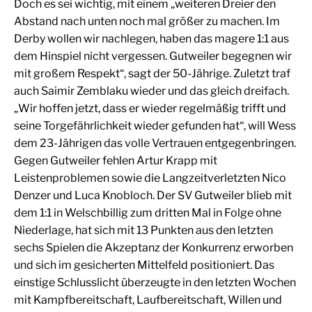
Doch es sei wichtig, mit einem „weiteren Dreier den
Abstand nach unten noch mal größer zu machen. Im
Derby wollen wir nachlegen, haben das magere 1:1 aus
dem Hinspiel nicht vergessen. Gutweiler begegnen wir
mit großem Respekt“, sagt der 50-Jährige. Zuletzt traf
auch Saimir Zemblaku wieder und das gleich dreifach.
„Wir hoffen jetzt, dass er wieder regelmäßig trifft und
seine Torgefährlichkeit wieder gefunden hat“, will Wess
dem 23-Jährigen das volle Vertrauen entgegenbringen.
Gegen Gutweiler fehlen Artur Krapp mit
Leistenproblemen sowie die Langzeitverletzten Nico
Denzer und Luca Knobloch. Der SV Gutweiler blieb mit
dem 1:1 in Welschbillig zum dritten Mal in Folge ohne
Niederlage, hat sich mit 13 Punkten aus den letzten
sechs Spielen die Akzeptanz der Konkurrenz erworben
und sich im gesicherten Mittelfeld positioniert. Das
einstige Schlusslicht überzeugte in den letzten Wochen
mit Kampfbereitschaft, Laufbereitschaft, Willen und