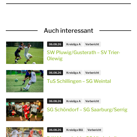
Auch interessant
06.08.26
Kreisliga A
Vorbericht
SW Pluwig/Gusterath – SV Trier-
Olewig
06.08.26
Kreisliga A
Vorbericht
TuS Schillingen – SG Weintal
06.08.26
Kreisliga A
Vorbericht
SG Schöndorf – SG Saarburg/Serrig
06.08.26
Kreisliga B11
Vorbericht