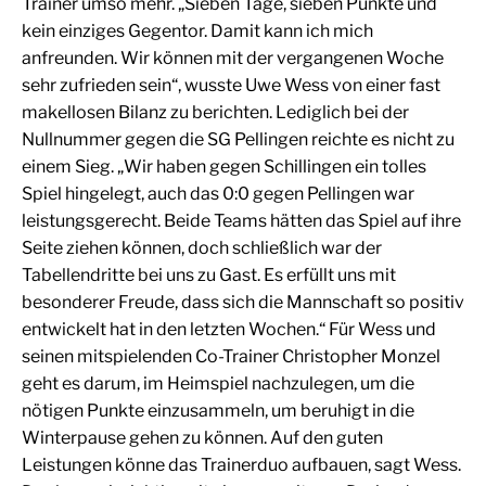
Trainer umso mehr. „Sieben Tage, sieben Punkte und
kein einziges Gegentor. Damit kann ich mich
anfreunden. Wir können mit der vergangenen Woche
sehr zufrieden sein“, wusste Uwe Wess von einer fast
makellosen Bilanz zu berichten. Lediglich bei der
Nullnummer gegen die SG Pellingen reichte es nicht zu
einem Sieg. „Wir haben gegen Schillingen ein tolles
Spiel hingelegt, auch das 0:0 gegen Pellingen war
leistungsgerecht. Beide Teams hätten das Spiel auf ihre
Seite ziehen können, doch schließlich war der
Tabellendritte bei uns zu Gast. Es erfüllt uns mit
besonderer Freude, dass sich die Mannschaft so positiv
entwickelt hat in den letzten Wochen.“ Für Wess und
seinen mitspielenden Co-Trainer Christopher Monzel
geht es darum, im Heimspiel nachzulegen, um die
nötigen Punkte einzusammeln, um beruhigt in die
Winterpause gehen zu können. Auf den guten
Leistungen könne das Trainerduo aufbauen, sagt Wess.